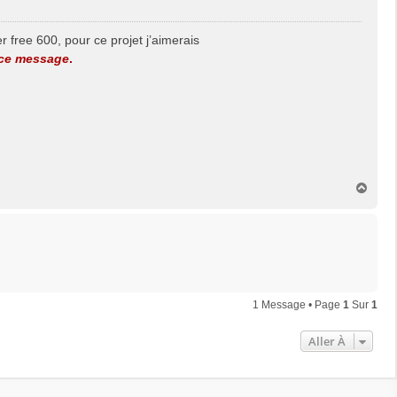
 free 600, pour ce projet j’aimerais
 ce message
.
H
a
u
t
1 Message • Page
1
Sur
1
Aller À