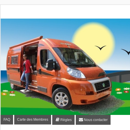
Fourgon-plaisir.com
Forum de conseils et d'entraide des utilisateurs de fourgo
FAQ
Carte des Membres
Règles
Nous contacter