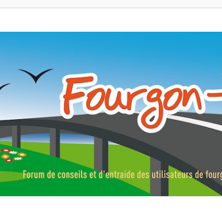
ns, fourgons aménagés, vans et de camping-car. Partagez votre expérie