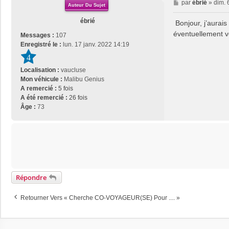
M
par
ébrié
»
dim. 
Auteur Du Sujet
e
s
ébrié
Bonjour, j’aurais
s
éventuellement
Messages :
107
a
Enregistré le :
lun. 17 janv. 2022 14:19
g
4
e
Localisation :
vaucluse
Mon véhicule :
Malibu Genius
A remercié :
5 fois
A été remercié :
26 fois
Âge :
73
Répondre
Retourner Vers « Cherche CO-VOYAGEUR(SE) Pour .... »