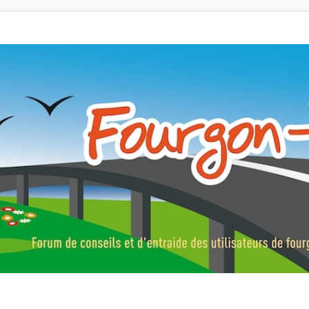
ns, fourgons aménagés, vans et de camping-car. Partagez votre expérie