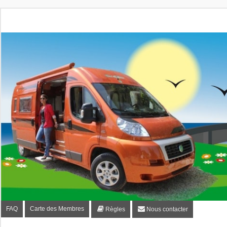
Fourgon-plaisir.com
Forum de conseils et d'entraide des utilisateurs de fourgo
FAQ
Carte des Membres
Règles
Nous contacter