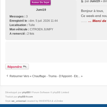
M
par
Jumi19
»
dim
Auteur Du Sujet
e
s
Jumi19
Bonjour à tous,
s
Ce week-end nous 
Messages :
3
a
...…
… Merci de 
Enregistré le :
dim. 5 juil. 2026 11:44
g
Localisation :
Tulle
e
Mon véhicule :
CITROEN JUMPY
A remercié :
2 fois
Répondre
Retourner Vers « Chauffage - Truma - D'Appoint - Etc... »
Développé par
phpBB
® Forum Software © phpBB Limited
Traduit par
phpBB-fr.com
Style
we_universal
created by INVENTEA & v12mike
|