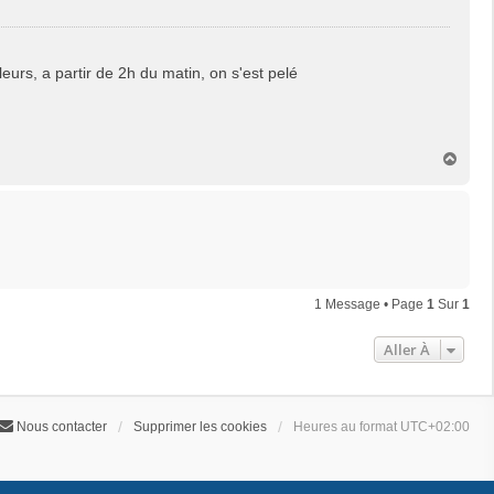
urs, a partir de 2h du matin, on s'est pelé
H
a
u
t
1 Message • Page
1
Sur
1
Aller À
Nous contacter
Supprimer les cookies
Heures au format
UTC+02:00