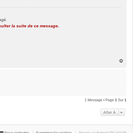
agé.
ulter la suite de ce message
.
H
a
u
t
1 Message • Page
1
Sur
1
Aller À
Nous contacter
Supprimer les cookies
Heures au format
UTC+02:00