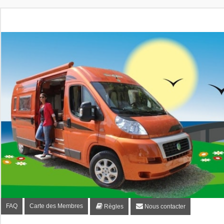
Fourgon-plaisir.com
Forum de conseils et d'entraide des utilisateurs de fourgo
FAQ
Carte des Membres
Règles
Nous contacter