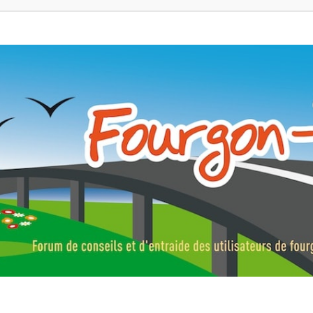
ns, fourgons aménagés, vans et de camping-car. Partagez votre expérie