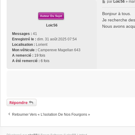
M
par
Loic56
»
mar
e
s
Bonjour à tous.
Auteur Du Sujet
s
Je recherche des
a
Loic56
Nous avons acqu
g
e
Messages :
41
Enregistré le :
dim. 31 août 2025 07:54
Localisation :
Lorient
Mon véhicule :
Campereve Magellan 643
A remercié :
19 fois
A été remercié :
6 fois
Répondre
Retourner Vers « L'isolation De Nos Fourgons »
Développé par
phpBB
® Forum Software © phpBB Limited