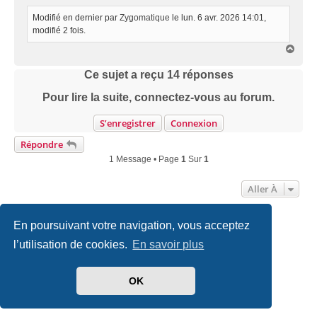
Modifié en dernier par
Zygomatique
le lun. 6 avr. 2026 14:01,
modifié 2 fois.
H
a
u
Ce sujet a reçu
14
réponses
t
Pour lire la suite, connectez-vous au forum.
S’enregistrer
Connexion
Répondre
1 Message • Page
1
Sur
1
Aller À
En poursuivant votre navigation, vous acceptez
Accueil
Politiques & cookies
Nous contacter
l’utilisation de cookies.
En savoir plus
Développé par
phpBB
® Forum Software © phpBB Limited
Traduit par
phpBB-fr.com
OK
Style
we_universal
created by INVENTEA & v12mike
|