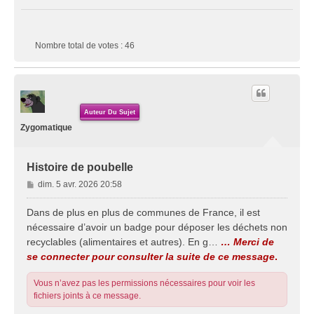
Nombre total de votes :
46
Auteur Du Sujet
Zygomatique
Histoire de poubelle
M
dim. 5 avr. 2026 20:58
e
s
Dans de plus en plus de communes de France, il est
s
nécessaire d’avoir un badge pour déposer les déchets non
a
recyclables (alimentaires et autres). En g…
… Merci de
g
se connecter pour consulter la suite de ce message
.
e
Vous n’avez pas les permissions nécessaires pour voir les
fichiers joints à ce message.