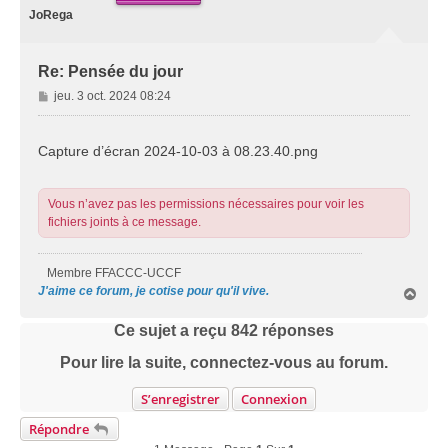
JoRega
Re: Pensée du jour
M
jeu. 3 oct. 2024 08:24
e
s
s
Capture d’écran 2024-10-03 à 08.23.40.png
a
g
e
Vous n’avez pas les permissions nécessaires pour voir les
fichiers joints à ce message.
Membre FFACCC-UCCF
J'aime ce forum, je cotise pour qu'il vive.
H
a
u
Ce sujet a reçu
842
réponses
t
Pour lire la suite, connectez-vous au forum.
S’enregistrer
Connexion
Répondre