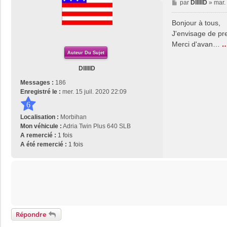
M
par
DIIIIID
»
mar.
e
s
Bonjour à tous,
s
J'envisage de pre
a
Merci d'avan…
…
g
Auteur Du Sujet
e
DIIIIID
Messages :
186
Enregistré le :
mer. 15 juil. 2020 22:09
6
Localisation :
Morbihan
Mon véhicule :
Adria Twin Plus 640 SLB
A remercié :
1 fois
A été remercié :
1 fois
Répondre