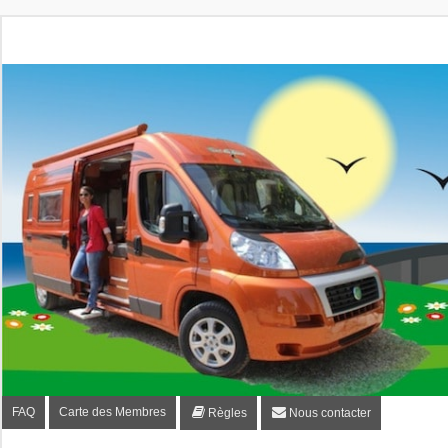
Fourgon-plaisir.com
Forum de conseils et d'entraide des utilisateurs de fourgo
FAQ
Carte des Membres
Règles
Nous contacter