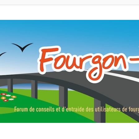
ns, fourgons aménagés, vans et de camping-car. Partagez votre expérie