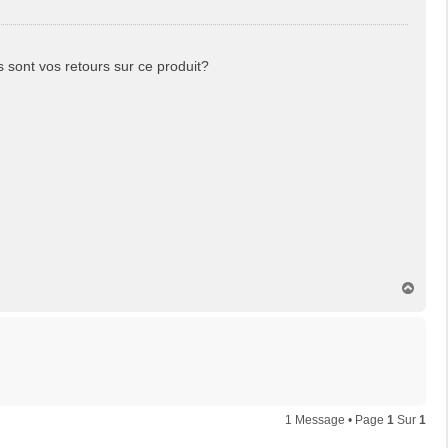
s sont vos retours sur ce produit?
H
a
u
t
1 Message • Page
1
Sur
1