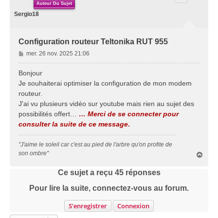
Auteur Du Sujet
Sergio18
Configuration routeur Teltonika RUT 955
M
mer. 26 nov. 2025 21:06
e
s
Bonjour
s
Je souhaiterai optimiser la configuration de mon modem
a
routeur.
g
J'ai vu plusieurs vidéo sur youtube mais rien au sujet des
e
possibilités offert…
… Merci de se connecter pour
consulter la suite de ce message
.
"J'aime le soleil car c'est au pied de l'arbre qu'on profite de
son ombre"
H
a
u
Ce sujet a reçu
45
réponses
t
Pour lire la suite, connectez-vous au forum.
S’enregistrer
Connexion