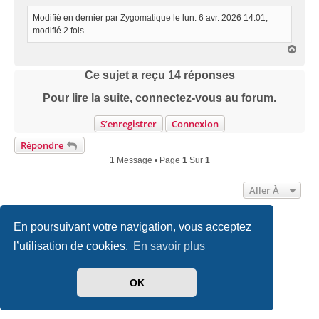
Modifié en dernier par
Zygomatique
le lun. 6 avr. 2026 14:01,
modifié 2 fois.
H
a
u
Ce sujet a reçu
14
réponses
t
Pour lire la suite, connectez-vous au forum.
S’enregistrer
Connexion
Répondre
1 Message • Page
1
Sur
1
Aller À
En poursuivant votre navigation, vous acceptez
Accueil
Politiques & cookies
Nous contacter
l’utilisation de cookies.
En savoir plus
Développé par
phpBB
® Forum Software © phpBB Limited
Traduit par
phpBB-fr.com
OK
Style
we_universal
created by INVENTEA & v12mike
|