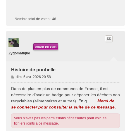
Nombre total de votes :
46
Auteur Du Sujet
Zygomatique
Histoire de poubelle
M
dim. 5 avr. 2026 20:58
e
s
Dans de plus en plus de communes de France, il est
s
nécessaire d’avoir un badge pour déposer les déchets non
a
recyclables (alimentaires et autres). En g…
… Merci de
g
se connecter pour consulter la suite de ce message
.
e
Vous n’avez pas les permissions nécessaires pour voir les
fichiers joints à ce message.