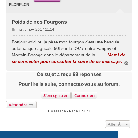
PLONPLON
Poids de nos Fourgons
M
mar. 7 nov. 2017 11:14
e
s
Bonjour,voici ou je pèse mon fourgon c'est une bascule
s
automatique agricole 50t sur la D977 entre Parigny et
a
Mortain-Bocage dans le département de la …
… Merci de
g
se connecter pour consulter la suite de ce message
.
e
H
a
u
Ce sujet a reçu
98
réponses
t
Pour lire la suite, connectez-vous au forum.
S’enregistrer
Connexion
Répondre
1 Message • Page
1
Sur
1
Aller À