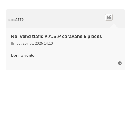
eole8779
Re: vend trafic V.A.S.P caravane 6 places
M
jeu. 20 nov. 2025 14:10
e
s
Bonne vente.
s
H
a
a
g
u
e
t