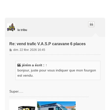
la tribu
Re: vend trafic V.A.S.P caravane 6 places
M
dim. 22 févr. 2026 16:45
e
s
s
jérém
a écrit :
↑
a
bonjour, juste pour vous indiquer que mon fourgon
g
est vendu.
e
Super.....