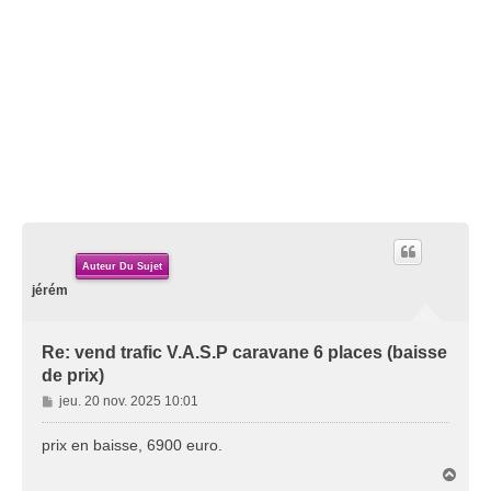
Auteur Du Sujet
jérém
Re: vend trafic V.A.S.P caravane 6 places (baisse
de prix)
M
jeu. 20 nov. 2025 10:01
e
s
prix en baisse, 6900 euro.
s
H
a