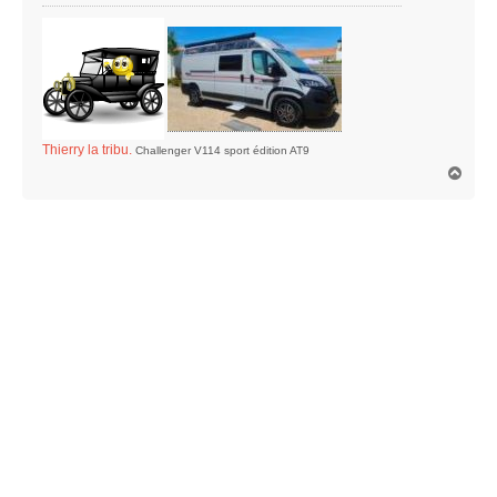
e
Thierry la tribu.
Challenger V114 sport édition AT9
H
a
u
t