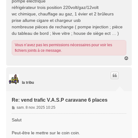
pompe électrique
réfrigérateur trois position 220volt/gaz/12volt
wc chimique, chauffage au gaz, 1 évier et 2 brûleurs
prise allume cigare et chargeur usb
nombreuse pièces de rechange ( pompe injection ; pièce
du tableau de bord ; lève vitre ; house de siège ect … )
Vous n’avez pas les permissions nécessaires pour voir les
fichiers joints à ce message.
H
a
u
t
la tribu
Re: vend trafic V.A.S.P caravane 6 places
M
sam. 8 nov. 2025 10:25
e
s
Salut
s
a
Peut-être le mettre sur le coin coin.
g