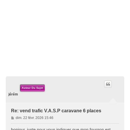
Auteur Du Sujet
jérém
Re: vend trafic V.A.S.P caravane 6 places
M
dim. 22 févr. 2026 15:46
e
s
bonjour, juste pour vous indiquer que mon fourgon est