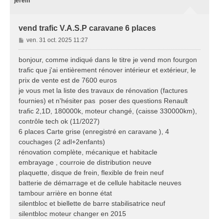
jérém
vend trafic V.A.S.P caravane 6 places
M
ven. 31 oct. 2025 11:27
e
s
bonjour, comme indiqué dans le titre je vend mon fourgon
s
trafic que j'ai entièrement rénover intérieur et extérieur, le
a
prix de vente est de 7600 euros
g
je vous met la liste des travaux de rénovation (factures
e
fournies) et n'hésiter pas poser des questions Renault
trafic 2,1D, 180000k, moteur changé, (caisse 330000km),
contrôle tech ok (11/2027)
6 places Carte grise (enregistré en caravane ), 4
couchages (2 adl+2enfants)
rénovation complète, mécanique et habitacle
embrayage , courroie de distribution neuve
plaquette, disque de frein, flexible de frein neuf
batterie de démarrage et de cellule habitacle neuves
tambour arrière en bonne état
silentbloc et biellette de barre stabilisatrice neuf
silentbloc moteur changer en 2015