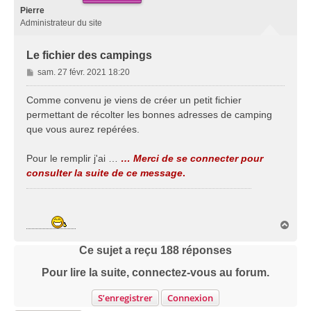
Pierre
Administrateur du site
Le fichier des campings
M
sam. 27 févr. 2021 18:20
e
s
Comme convenu je viens de créer un petit fichier
s
permettant de récolter les bonnes adresses de camping
a
que vous aurez repérées.
g
e
Pour le remplir j'ai …
… Merci de se connecter pour
consulter la suite de ce message
.
H
a
u
Ce sujet a reçu
188
réponses
t
Pour lire la suite, connectez-vous au forum.
S’enregistrer
Connexion