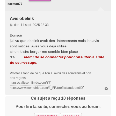
karman77
Avis obelink
M
dim. 14 sept. 2025 22:33
e
s
Bonsoir
s
j’ai vu que obelink avait des interessants mais les avis
a
sont mitigés. Avez vous déjà utilisé.
g
sinon loisirs berger me semble bien placé
e
d’a…
… Merci de se connecter pour consulter la suite
de ce message
.
Profiter à fond de ce que l'on a, avoir des souvenirs et non
des regrets
https://calisson.jimdo.com/
https://www.memotrips.com/fr_FR/profil/claudegmt
H
a
u
Ce sujet a reçu
10
réponses
t
Pour lire la suite, connectez-vous au forum.