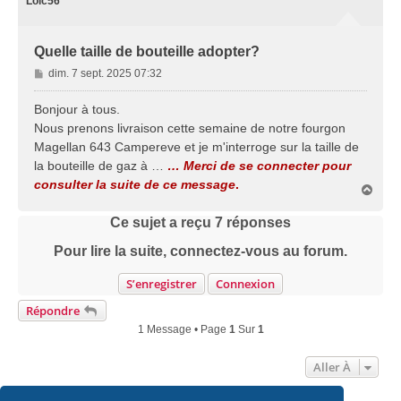
Loic56
Quelle taille de bouteille adopter?
M
dim. 7 sept. 2025 07:32
e
s
Bonjour à tous.
s
Nous prenons livraison cette semaine de notre fourgon
a
Magellan 643 Campereve et je m'interroge sur la taille de
g
la bouteille de gaz à …
… Merci de se connecter pour
e
consulter la suite de ce message
.
H
a
u
Ce sujet a reçu
7
réponses
t
Pour lire la suite, connectez-vous au forum.
S’enregistrer
Connexion
Répondre
1 Message • Page
1
Sur
1
Aller À