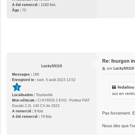
A été remercié :
1180 fois
Âge :
70
Re: fourgon in
Lucky50110
M
par
Lucky50110
e
Messages :
160
s
Enregistré le :
sam. 5 août 2023 13:52
s
fedaliou
3
a
oui en rentr
Localisation :
Tourlaville
g
Mon véhicule :
CI KYROS 2 EVO - Porteur FIAT
e
Ducato 2.2L 140 CV de 2022
A remercié :
9 fois
Pas forcement. E
A été remercié :
74 fois
Nous dès que l'on