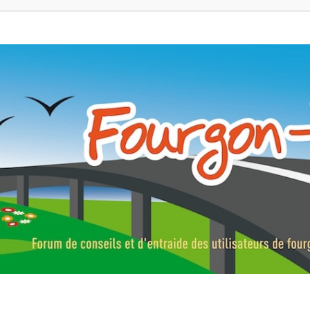
ns, fourgons aménagés, vans et de camping-car. Partagez votre expérie