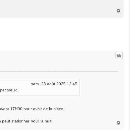
H
a
u
t
sam. 23 août 2025 12:45
spectueux.
avant 17H00 pour avoir de la place.
 peut stationner pour la nuit.
H
a