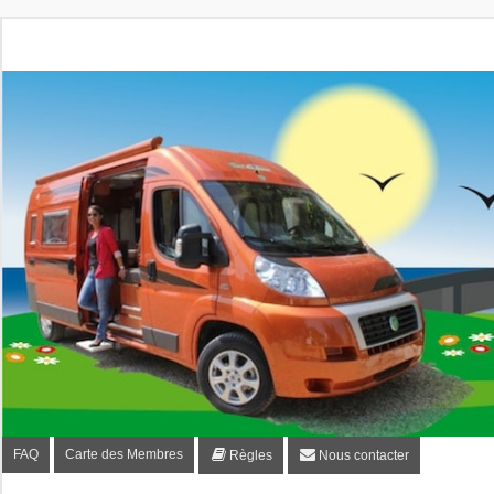
Fourgon-plaisir.com
Forum de conseils et d'entraide des utilisateurs de fourgo
FAQ
Carte des Membres
Règles
Nous contacter