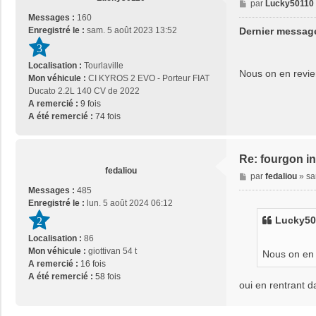
M
par
Lucky50110
e
Messages :
160
s
Dernier message
Enregistré le :
sam. 5 août 2023 13:52
s
3
a
Localisation :
Tourlaville
g
Nous on en revien
Mon véhicule :
CI KYROS 2 EVO - Porteur FIAT
e
Ducato 2.2L 140 CV de 2022
A remercié :
9 fois
A été remercié :
74 fois
Re: fourgon in
fedaliou
M
par
fedaliou
»
sa
e
Messages :
485
s
Enregistré le :
lun. 5 août 2024 06:12
s
Lucky50
2
a
Localisation :
86
g
Mon véhicule :
giottivan 54 t
e
Nous on en r
A remercié :
16 fois
A été remercié :
58 fois
oui en rentrant d