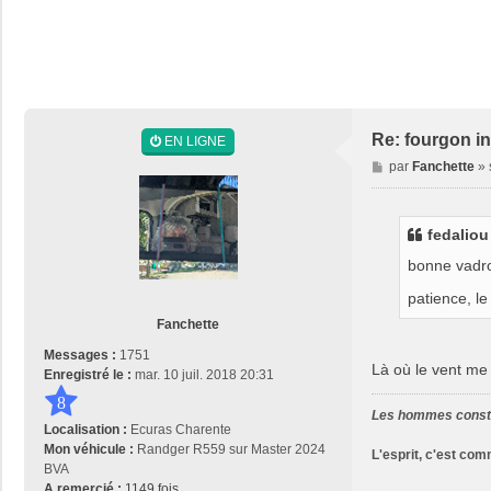
Re: fourgon in
EN LIGNE
M
par
Fanchette
»
e
s
s
fedaliou
a
g
bonne vadro
e
patience, l
Fanchette
Messages :
1751
Là où le vent me po
Enregistré le :
mar. 10 juil. 2018 20:31
8
Les hommes constr
Localisation :
Ecuras Charente
Mon véhicule :
Randger R559 sur Master 2024
L'esprit, c'est co
BVA
A remercié :
1149 fois