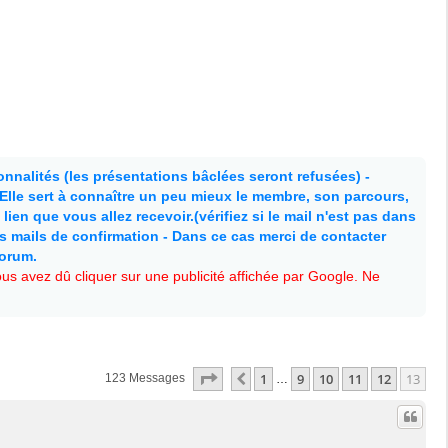
nnalités (les présentations bâclées seront refusées) -
. Elle sert à connaître un peu mieux le membre, son parcours,
lien que vous allez recevoir.(vérifiez si le mail n'est pas dans
es mails de confirmation - Dans ce cas merci de contacter
forum.
s avez dû cliquer sur une publicité affichée par Google. Ne
Page
13
Sur
13
1
9
10
11
12
13
Précédente
123 Messages
…