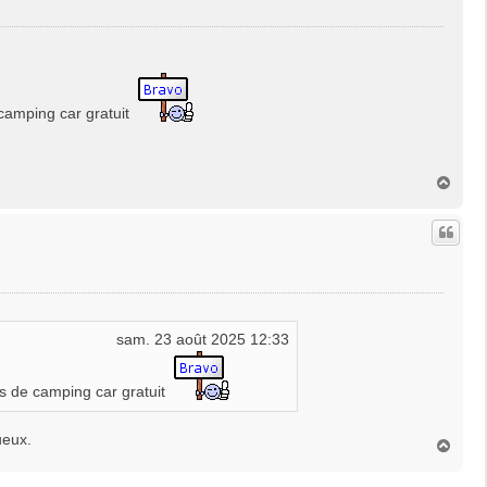
e camping car gratuit
H
a
u
t
sam. 23 août 2025 12:33
res de camping car gratuit
ueux.
H
a
u