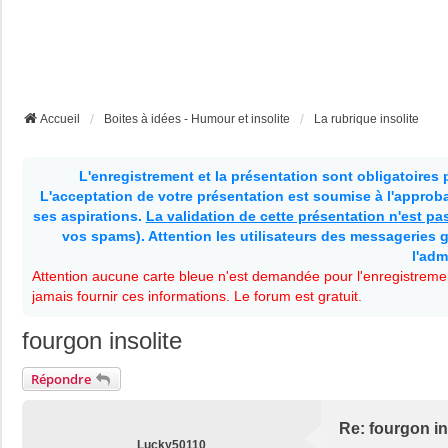
Accueil
Boites à idées - Humour et insolite
La rubrique insolite
L'enregistrement et la présentation sont obligatoires
L'acceptation de votre présentation est soumise à l'approbat
ses aspirations.
La validation de cette présentation n'est p
vos spams). Attention les utilisateurs des messageries g
l'adm
Attention aucune carte bleue n'est demandée pour l'enregistremen
jamais fournir ces informations. Le forum est gratuit.
fourgon insolite
Répondre
Re: fourgon in
Lucky50110