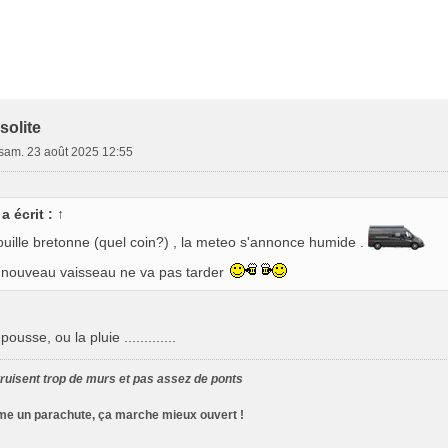
solite
sam. 23 août 2025 12:55
a écrit :
↑
uille bretonne (quel coin?) , la meteo s'annonce humide .
e nouveau vaisseau ne va pas tarder
usse, ou la pluie .............
uisent trop de murs et pas assez de ponts
mme un parachute, ça marche mieux ouvert !