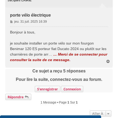
Jacques LAIRIE
porte vélo électrique
M
jeu. 31 juil. 2025 16:39
e
s
Bonjour à tous,
s
a
je souhaite installer un porte vélo sur mon fourgon
g
Benimar 120 ES porteur fiat Ducato 2024 ou plutôt sur les
e
charnières de porte arr…
… Merci de se connecter pour
consulter la suite de ce message
.
H
a
u
Ce sujet a reçu
5
réponses
t
Pour lire la suite, connectez-vous au forum.
S’enregistrer
Connexion
Répondre
1 Message • Page
1
Sur
1
Aller À