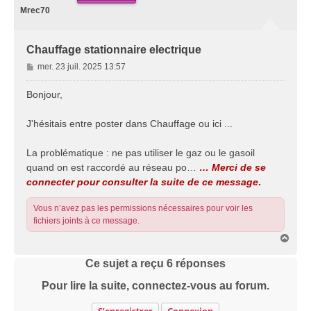
Mrec70
Chauffage stationnaire electrique
M
mer. 23 juil. 2025 13:57
e
s
Bonjour,
s
a
J'hésitais entre poster dans Chauffage ou ici ...
g
e
La problématique : ne pas utiliser le gaz ou le gasoil
quand on est raccordé au réseau po…
… Merci de se
connecter pour consulter la suite de ce message
.
Vous n’avez pas les permissions nécessaires pour voir les
fichiers joints à ce message.
H
a
u
Ce sujet a reçu
6
réponses
t
Pour lire la suite, connectez-vous au forum.
S’enregistrer
Connexion