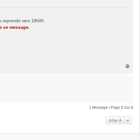
es reprends vers 18h00.
de ce message
.
H
a
u
t
1 Message • Page
1
Sur
1
Aller À