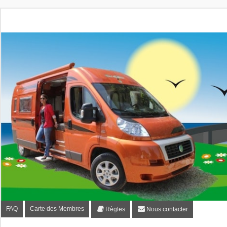
Fourgon-plaisir.com
Forum de conseils et d'entraide des utilisateurs de fourgo
FAQ
Carte des Membres
Règles
Nous contacter