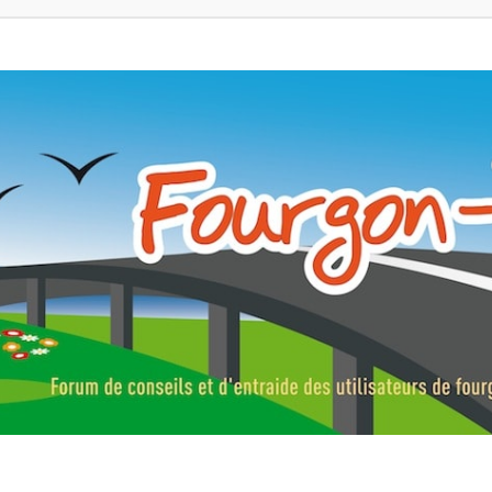
ns, fourgons aménagés, vans et de camping-car. Partagez votre expérie