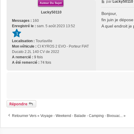
M
par
Lucky50110
Auteur Du Sujet
e
s
Lucky50110
Bonjour,
s
fin juin je dépo
Messages :
160
a
A quel endroit j
Enregistré le :
sam. 5 août 2023 13:52
g
3
e
Localisation :
Tourlaville
Mon véhicule :
CI KYROS 2 EVO - Porteur FIAT
Ducato 2.2L 140 CV de 2022
A remercié :
9 fois
A été remercié :
74 fois
Répondre
Retourner Vers « Voyage - Weekend - Balade - Camping - Bivouac... »