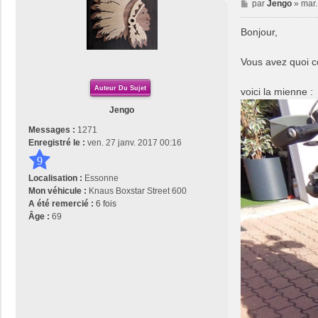
M
par
Jengo
»
mar.
e
s
Bonjour,
s
a
Vous avez quoi c
g
e
Auteur Du Sujet
voici la mienne :
Jengo
Messages :
1271
Enregistré le :
ven. 27 janv. 2017 00:16
9
Localisation :
Essonne
Mon véhicule :
Knaus Boxstar Street 600
A été remercié :
6 fois
Âge :
69