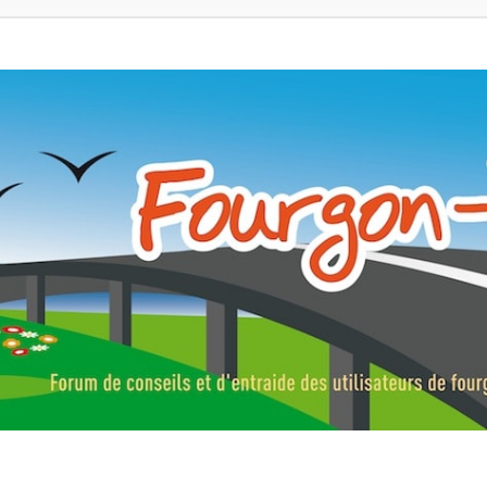
ns, fourgons aménagés, vans et de camping-car. Partagez votre expérie