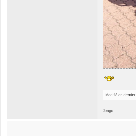
.............
Modifié en dernier
Jengo