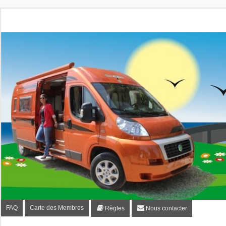
Fourgon-plaisir.com
Forum de conseils et d'entraide des utilisateurs de fourgo
FAQ
Carte des Membres
Règles
Nous contacter