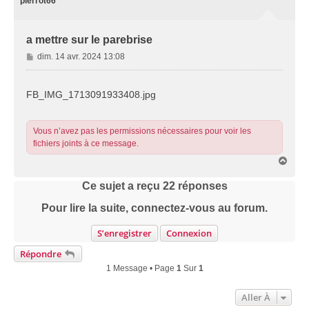
pierrot66
a mettre sur le parebrise
M
dim. 14 avr. 2024 13:08
e
s
s
FB_IMG_1713091933408.jpg
a
g
e
Vous n’avez pas les permissions nécessaires pour voir les
fichiers joints à ce message.
H
a
u
Ce sujet a reçu
22
réponses
t
Pour lire la suite, connectez-vous au forum.
S’enregistrer
Connexion
Répondre
1 Message • Page
1
Sur
1
Aller À