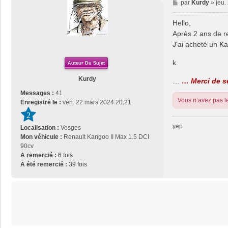
M
par
Kurdy
»
jeu.
e
s
Hello,
s
Après 2 ans de re
a
J'ai acheté un K
g
e
k
Auteur Du Sujet
Kurdy
…
… Merci de se
Messages :
41
Vous n’avez pas le
Enregistré le :
ven. 22 mars 2024 20:21
2
yep
Localisation :
Vosges
Mon véhicule :
Renault Kangoo II Max 1.5 DCI
90cv
A remercié :
6 fois
A été remercié :
39 fois