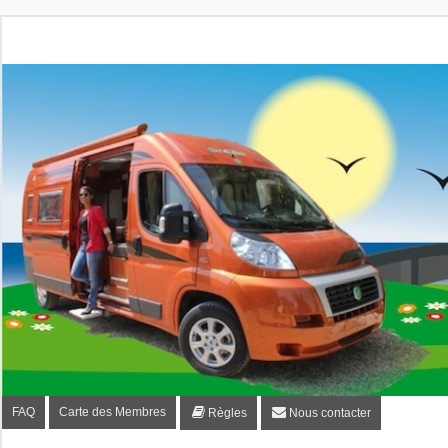
Fourgon-plaisir.com
Forum de conseils et d'entraide des utilisateurs de fourgo
FAQ
Carte des Membres
Règles
Nous contacter