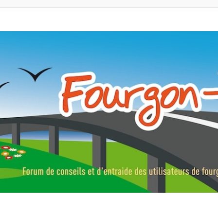
ns, fourgons aménagés, vans et de camping-car. Partagez votre expérie