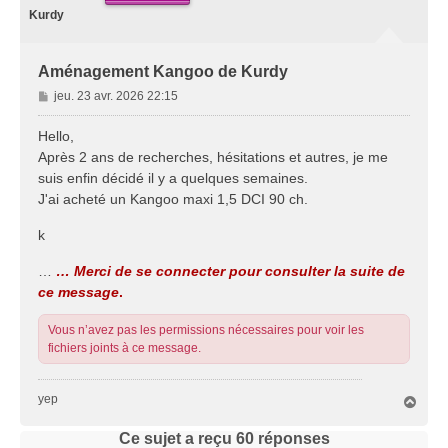
Kurdy
Aménagement Kangoo de Kurdy
M
jeu. 23 avr. 2026 22:15
e
s
Hello,
s
Après 2 ans de recherches, hésitations et autres, je me
a
suis enfin décidé il y a quelques semaines.
g
J'ai acheté un Kangoo maxi 1,5 DCI 90 ch.
e
k
…
… Merci de se connecter pour consulter la suite de
ce message
.
Vous n’avez pas les permissions nécessaires pour voir les
fichiers joints à ce message.
yep
H
a
u
Ce sujet a reçu
60
réponses