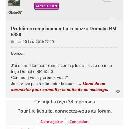
Auteur Du Sujet
Globe67
Problème remplacement pile piezzo Dometic RM
5380
M
mar. 15 janv. 2019 22:10
e
s
Bonsoir,
s
a
J'ai un mal fou pour remplacer la pile du piezzo de mon
g
frigo Dometic RM 5380.
e
Comment vous y prenez-vous?
Je n'arrive pas à démonter le bou…
… Merci de se
connecter pour consulter la suite de ce message
.
H
a
u
Ce sujet a reçu
38
réponses
t
Pour lire la suite, connectez-vous au forum.
S’enregistrer
Connexion