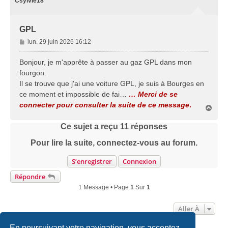
Csylvie18
GPL
M
lun. 29 juin 2026 16:12
e
s
Bonjour, je m'apprête à passer au gaz GPL dans mon
s
fourgon.
a
Il se trouve que j'ai une voiture GPL, je suis à Bourges en
g
ce moment et impossible de fai…
… Merci de se
e
connecter pour consulter la suite de ce message
.
H
a
u
Ce sujet a reçu
11
réponses
t
Pour lire la suite, connectez-vous au forum.
S’enregistrer
Connexion
Répondre
1 Message • Page
1
Sur
1
Aller À
En poursuivant votre navigation, vous acceptez