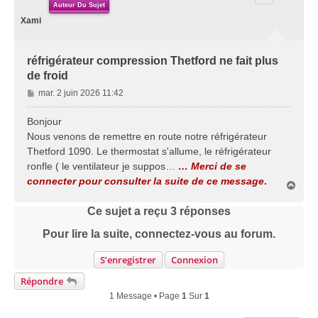
Auteur Du Sujet
Xami
réfrigérateur compression Thetford ne fait plus
de froid
M
mar. 2 juin 2026 11:42
e
s
Bonjour
s
Nous venons de remettre en route notre réfrigérateur
a
Thetford 1090. Le thermostat s'allume, le réfrigérateur
g
ronfle ( le ventilateur je suppos…
… Merci de se
e
connecter pour consulter la suite de ce message
.
H
a
u
Ce sujet a reçu
3
réponses
t
Pour lire la suite, connectez-vous au forum.
S’enregistrer
Connexion
Répondre
1 Message • Page
1
Sur
1