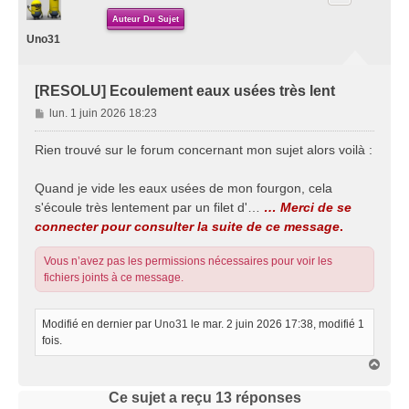
Auteur Du Sujet
Uno31
[RESOLU] Ecoulement eaux usées très lent
M
lun. 1 juin 2026 18:23
e
s
Rien trouvé sur le forum concernant mon sujet alors voilà :
s
a
Quand je vide les eaux usées de mon fourgon, cela
g
s'écoule très lentement par un filet d'…
… Merci de se
e
connecter pour consulter la suite de ce message
.
Vous n’avez pas les permissions nécessaires pour voir les
fichiers joints à ce message.
Modifié en dernier par
Uno31
le mar. 2 juin 2026 17:38, modifié 1
fois.
H
a
u
Ce sujet a reçu
13
réponses
t