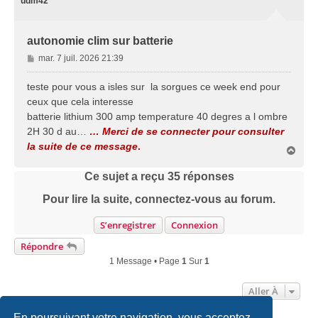
udm42
autonomie clim sur batterie
M
mar. 7 juil. 2026 21:39
e
s
teste pour vous a isles sur la sorgues ce week end pour
s
ceux que cela interesse
a
batterie lithium 300 amp temperature 40 degres a l ombre
g
2H 30 d au…
… Merci de se connecter pour consulter
e
la suite de ce message
.
H
a
u
Ce sujet a reçu
35
réponses
t
Pour lire la suite, connectez-vous au forum.
S’enregistrer
Connexion
Répondre
1 Message • Page
1
Sur
1
Aller À
En poursuivant votre navigation, vous acceptez