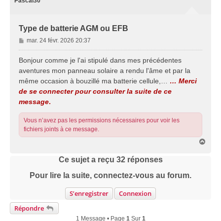
Pascal30
Type de batterie AGM ou EFB
M
mar. 24 févr. 2026 20:37
e
s
Bonjour comme je l'ai stipulé dans mes précédentes
s
aventures mon panneau solaire a rendu l'âme et par la
a
même occasion à bouzillé ma batterie cellule,…
… Merci
g
de se connecter pour consulter la suite de ce
e
message
.
Vous n’avez pas les permissions nécessaires pour voir les
fichiers joints à ce message.
H
a
u
Ce sujet a reçu
32
réponses
t
Pour lire la suite, connectez-vous au forum.
S’enregistrer
Connexion
Répondre
1 Message • Page
1
Sur
1