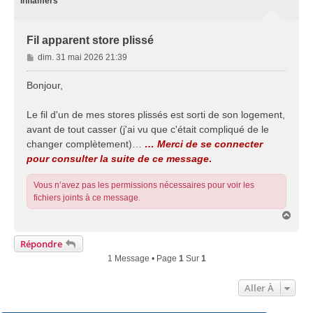
inflamers
Fil apparent store plissé
M
dim. 31 mai 2026 21:39
e
s
Bonjour,
s
a
Le fil d'un de mes stores plissés est sorti de son logement,
g
avant de tout casser (j'ai vu que c'était compliqué de le
e
changer complètement)…
… Merci de se connecter
pour consulter la suite de ce message
.
Vous n’avez pas les permissions nécessaires pour voir les
fichiers joints à ce message.
H
a
u
Répondre
t
1 Message • Page
1
Sur
1
Aller À