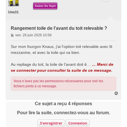
Auteur Du Sujet
Uno31
Rangement toile de l'avant du toit relevable ?
M
ven. 26 juin 2026 10:58
e
s
Sur mon fourgon Knaus, j'ai l'option toit relevable avec lit
s
mezzanine, et avec la toile qui va bien.
a
g
Au repliage du toit, la toile de l'avant doit ê…
… Merci de
e
se connecter pour consulter la suite de ce message
.
Vous n’avez pas les permissions nécessaires pour voir les
fichiers joints à ce message.
H
a
u
Ce sujet a reçu
4
réponses
t
Pour lire la suite, connectez-vous au forum.
S’enregistrer
Connexion