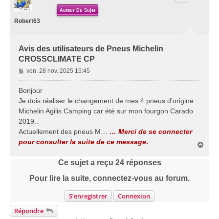
Auteur Du Sujet
Robert63
Avis des utilisateurs de Pneus Michelin
CROSSCLIMATE CP
M
ven. 28 nov. 2025 15:45
e
s
Bonjour
s
Je dois réaliser le changement de mes 4 pneus d'origine
a
Michelin Agilis Camping car été sur mon fourgon Carado
g
2019..
e
Actuellement des pneus M…
… Merci de se connecter
pour consulter la suite de ce message
.
H
a
u
Ce sujet a reçu
24
réponses
t
Pour lire la suite, connectez-vous au forum.
S’enregistrer
Connexion
Répondre