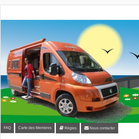
Fourgon-plaisir.com
Forum de conseils et d'entraide des utilisateurs de fourgo
FAQ
Carte des Membres
Règles
Nous contacter