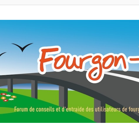
ns, fourgons aménagés, vans et de camping-car. Partagez votre expérie