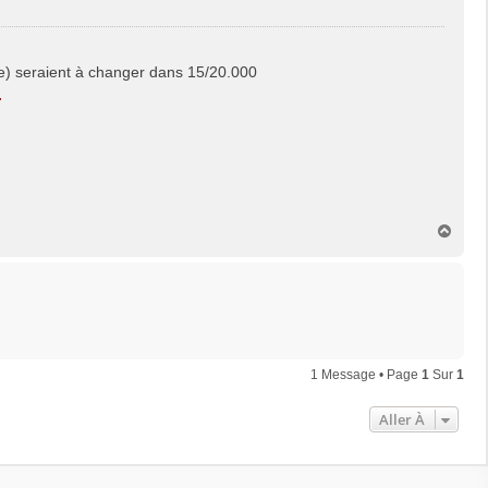
ne) seraient à changer dans 15/20.000
.
H
a
u
t
1 Message • Page
1
Sur
1
Aller À