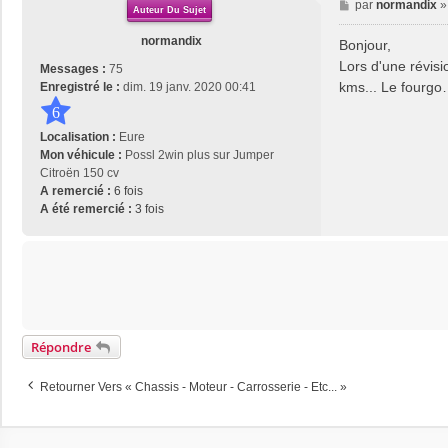
M
par
normandix
Auteur Du Sujet
e
s
normandix
Bonjour,
s
Lors d'une révis
Messages :
75
a
kms... Le fourg
Enregistré le :
dim. 19 janv. 2020 00:41
g
6
e
Localisation :
Eure
Mon véhicule :
Possl 2win plus sur Jumper
Citroën 150 cv
A remercié :
6 fois
A été remercié :
3 fois
Répondre
Retourner Vers « Chassis - Moteur - Carrosserie - Etc... »