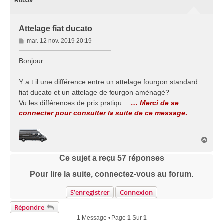
Rob59
Attelage fiat ducato
M
mar. 12 nov. 2019 20:19
e
s
Bonjour
s
a
Y a t il une différence entre un attelage fourgon standard
g
fiat ducato et un attelage de fourgon aménagé?
e
Vu les différences de prix pratiqu…
… Merci de se
connecter pour consulter la suite de ce message
.
H
a
u
Ce sujet a reçu
57
réponses
t
Pour lire la suite, connectez-vous au forum.
S’enregistrer
Connexion
Répondre
1 Message • Page
1
Sur
1