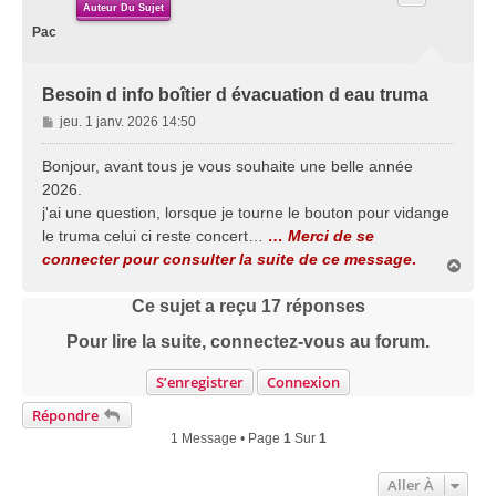
Auteur Du Sujet
Pac
Besoin d info boîtier d évacuation d eau truma
M
jeu. 1 janv. 2026 14:50
e
s
Bonjour, avant tous je vous souhaite une belle année
s
2026.
a
j'ai une question, lorsque je tourne le bouton pour vidange
g
le truma celui ci reste concert…
… Merci de se
e
connecter pour consulter la suite de ce message
.
H
a
u
Ce sujet a reçu
17
réponses
t
Pour lire la suite, connectez-vous au forum.
S’enregistrer
Connexion
Répondre
1 Message • Page
1
Sur
1
Aller À