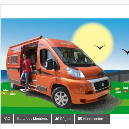
Fourgon-plaisir.com
Forum de conseils et d'entraide des utilisateurs de fourgo
FAQ
Carte des Membres
Règles
Nous contacter