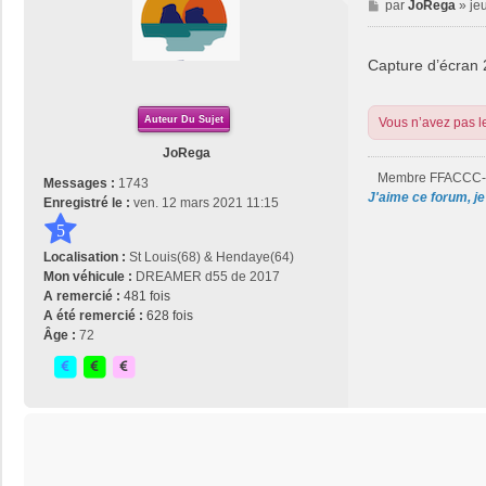
M
par
JoRega
»
je
e
s
s
Capture d’écran
a
g
e
Auteur Du Sujet
Vous n’avez pas le
JoRega
Membre FFACCC
Messages :
1743
J'aime ce forum, je 
Enregistré le :
ven. 12 mars 2021 11:15
5
Localisation :
St Louis(68) & Hendaye(64)
Mon véhicule :
DREAMER d55 de 2017
A remercié :
481 fois
A été remercié :
628 fois
Âge :
72