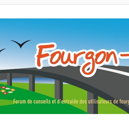
ns, fourgons aménagés, vans et de camping-car. Partagez votre expérie