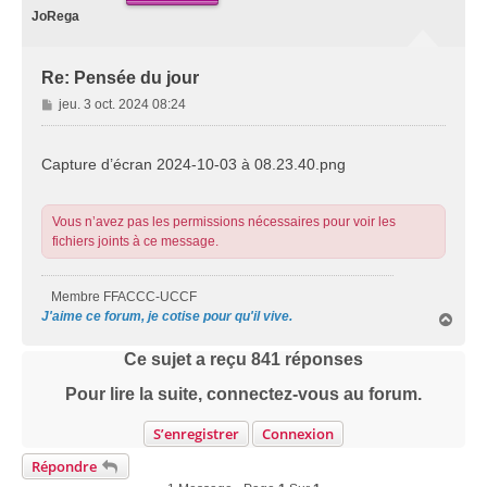
JoRega
Re: Pensée du jour
M
jeu. 3 oct. 2024 08:24
e
s
s
Capture d’écran 2024-10-03 à 08.23.40.png
a
g
e
Vous n’avez pas les permissions nécessaires pour voir les
fichiers joints à ce message.
Membre FFACCC-UCCF
J'aime ce forum, je cotise pour qu'il vive.
H
a
u
Ce sujet a reçu
841
réponses
t
Pour lire la suite, connectez-vous au forum.
S’enregistrer
Connexion
Répondre