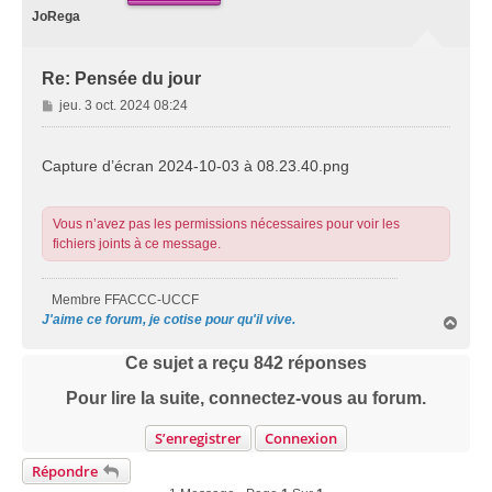
JoRega
Re: Pensée du jour
M
jeu. 3 oct. 2024 08:24
e
s
s
Capture d’écran 2024-10-03 à 08.23.40.png
a
g
e
Vous n’avez pas les permissions nécessaires pour voir les
fichiers joints à ce message.
Membre FFACCC-UCCF
J'aime ce forum, je cotise pour qu'il vive.
H
a
u
Ce sujet a reçu
842
réponses
t
Pour lire la suite, connectez-vous au forum.
S’enregistrer
Connexion
Répondre