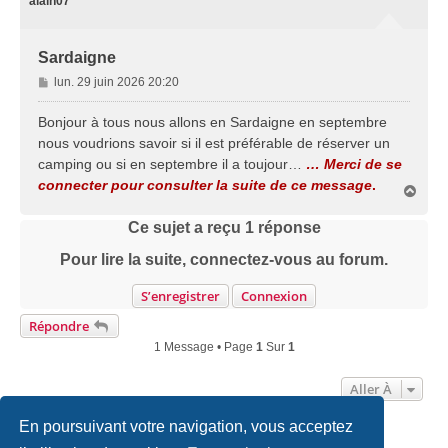
alain07
Sardaigne
M
lun. 29 juin 2026 20:20
e
s
Bonjour à tous nous allons en Sardaigne en septembre
s
nous voudrions savoir si il est préférable de réserver un
a
camping ou si en septembre il a toujour…
… Merci de se
g
connecter pour consulter la suite de ce message
.
e
H
a
u
Ce sujet a reçu
1
réponse
t
Pour lire la suite, connectez-vous au forum.
S’enregistrer
Connexion
Répondre
1 Message • Page
1
Sur
1
Aller À
En poursuivant votre navigation, vous acceptez