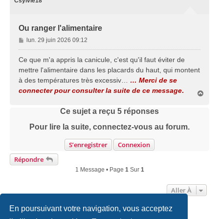
Csylvie18
Ou ranger l'alimentaire
M
lun. 29 juin 2026 09:12
e
s
Ce que m'a appris la canicule, c'est qu'il faut éviter de
s
mettre l'alimentaire dans les placards du haut, qui montent
a
à des températures très excessiv…
… Merci de se
g
connecter pour consulter la suite de ce message
.
e
H
a
u
Ce sujet a reçu
5
réponses
t
Pour lire la suite, connectez-vous au forum.
S’enregistrer
Connexion
Répondre
1 Message • Page
1
Sur
1
Aller À
En poursuivant votre navigation, vous acceptez