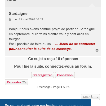
alain07
Sardaigne
M
mer. 27 mai 2026 06:59
e
s
Bonjour nous avons comme projet de partir en Sardaigne
s
en septembre..si certains d'entre vous y sont allés en
a
fourgon..
g
Est il possible de faire du sa…
… Merci de se connecter
e
pour consulter la suite de ce message
.
H
a
u
Ce sujet a reçu
10
réponses
t
Pour lire la suite, connectez-vous au forum.
S’enregistrer
Connexion
Répondre
1 Message • Page
1
Sur
1
Aller À
En poursuivant votre navigation, vous acceptez