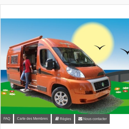
Fourgon-plaisir.com
Forum de conseils et d'entraide des utilisateurs de fourgo
FAQ
Carte des Membres
Règles
Nous contacter