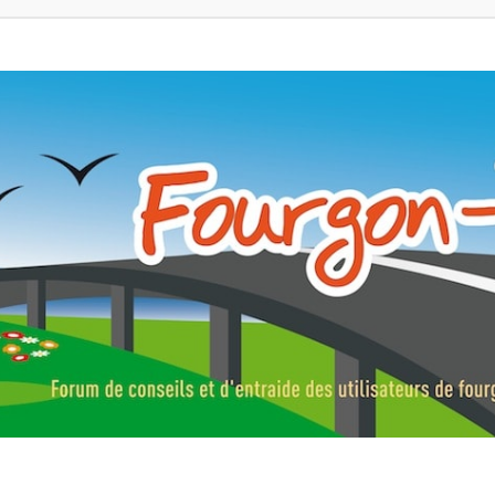
ns, fourgons aménagés, vans et de camping-car. Partagez votre expérie