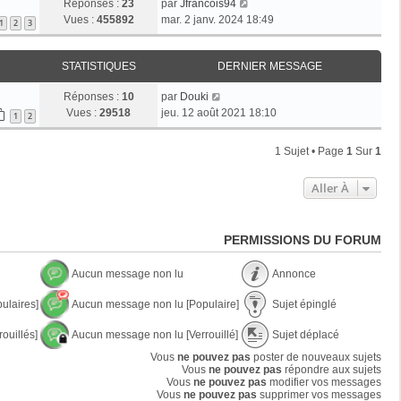
Réponses :
23
par
Jfrancois94
Vues :
455892
mar. 2 janv. 2024 18:49
1
2
3
STATISTIQUES
DERNIER MESSAGE
Réponses :
10
par
Douki
Vues :
29518
jeu. 12 août 2021 18:10
1
2
1 Sujet • Page
1
Sur
1
Aller À
PERMISSIONS DU FORUM
Aucun message non lu
Annonce
A
A
ulaires]
Aucun message non lu [Populaire]
Sujet épinglé
u
n
c
n
A
S
u
o
ouillés]
Aucun message non lu [Verrouillé]
Sujet déplacé
u
u
n
n
c
j
A
S
m
Vous
ne pouvez pas
poster de nouveaux sujets
c
u
e
u
u
e
Vous
ne pouvez pas
e
répondre aux sujets
n
t
c
j
s
Vous
ne pouvez pas
modifier vos messages
m
é
u
e
s
Vous
ne pouvez pas
supprimer vos messages
e
p