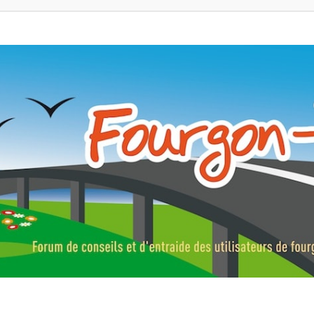
ns, fourgons aménagés, vans et de camping-car. Partagez votre expérie