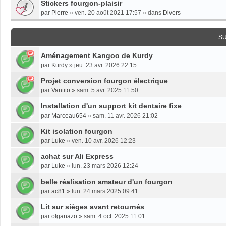
Stickers fourgon-plaisir
par
Pierre
»
ven. 20 août 2021 17:57
» dans
Divers
S
Aménagement Kangoo de Kurdy
par
Kurdy
»
jeu. 23 avr. 2026 22:15
Projet conversion fourgon électrique
par
Vantito
»
sam. 5 avr. 2025 11:50
Installation d'un support kit dentaire fixe
par
Marceau654
»
sam. 11 avr. 2026 21:02
Kit isolation fourgon
par
Luke
»
ven. 10 avr. 2026 12:23
achat sur Ali Express
par
Luke
»
lun. 23 mars 2026 12:24
belle réalisation amateur d'un fourgon
par
ac81
»
lun. 24 mars 2025 09:41
Lit sur sièges avant retournés
par
olganazo
»
sam. 4 oct. 2025 11:01