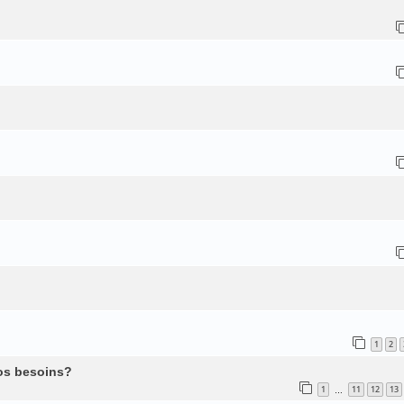
1
2
os besoins?
1
11
12
13
…