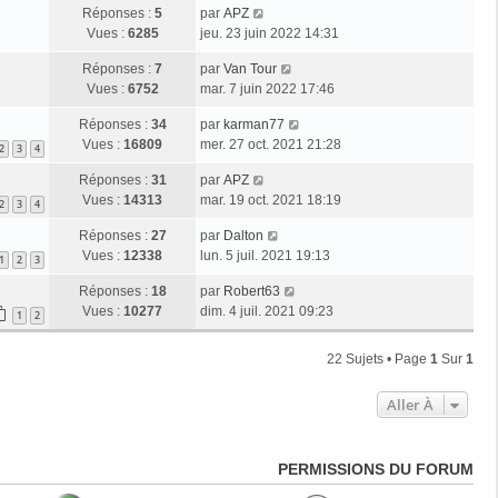
Réponses :
5
par
APZ
Vues :
6285
jeu. 23 juin 2022 14:31
Réponses :
7
par
Van Tour
Vues :
6752
mar. 7 juin 2022 17:46
Réponses :
34
par
karman77
Vues :
16809
mer. 27 oct. 2021 21:28
2
3
4
Réponses :
31
par
APZ
Vues :
14313
mar. 19 oct. 2021 18:19
2
3
4
Réponses :
27
par
Dalton
Vues :
12338
lun. 5 juil. 2021 19:13
1
2
3
Réponses :
18
par
Robert63
Vues :
10277
dim. 4 juil. 2021 09:23
1
2
22 Sujets • Page
1
Sur
1
Aller À
PERMISSIONS DU FORUM