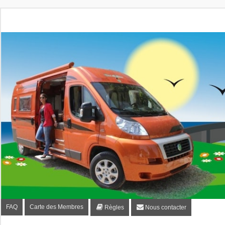
Fourgon-plaisir.com
Forum de conseils et d'entraide des utilisateurs de fourgo
FAQ
Carte des Membres
Règles
Nous contacter