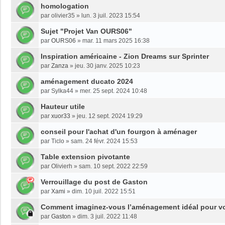
homologation
par
olivier35
»
lun. 3 juil. 2023 15:54
Sujet "Projet Van OURS06"
par
OURS06
»
mar. 11 mars 2025 16:38
Inspiration américaine - Zion Dreams sur Sprinter
par
Zanza
»
jeu. 30 janv. 2025 10:23
aménagement ducato 2024
par
Sylka44
»
mer. 25 sept. 2024 10:48
Hauteur utile
par
xuor33
»
jeu. 12 sept. 2024 19:29
conseil pour l'achat d'un fourgon à aménager
par
Ticlo
»
sam. 24 févr. 2024 15:53
Table extension pivotante
par
Olivierh
»
sam. 10 sept. 2022 22:59
Verrouillage du post de Gaston
par
Xami
»
dim. 10 juil. 2022 15:51
Comment imaginez-vous l’aménagement idéal pour v
par
Gaston
»
dim. 3 juil. 2022 11:48