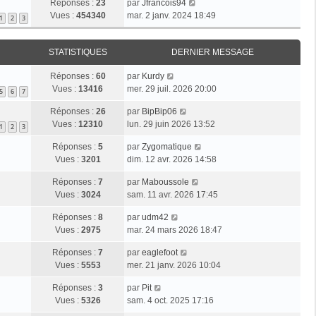
Réponses :
23
par
Jfrancois94
Vues :
454340
mar. 2 janv. 2024 18:49
1
2
3
STATISTIQUES
DERNIER MESSAGE
Réponses :
60
par
Kurdy
Vues :
13416
mer. 29 juil. 2026 20:00
5
6
7
Réponses :
26
par
BipBip06
Vues :
12310
lun. 29 juin 2026 13:52
1
2
3
Réponses :
5
par
Zygomatique
Vues :
3201
dim. 12 avr. 2026 14:58
Réponses :
7
par
Maboussole
Vues :
3024
sam. 11 avr. 2026 17:45
Réponses :
8
par
udm42
Vues :
2975
mar. 24 mars 2026 18:47
Réponses :
7
par
eaglefoot
Vues :
5553
mer. 21 janv. 2026 10:04
Réponses :
3
par
Pit
Vues :
5326
sam. 4 oct. 2025 17:16