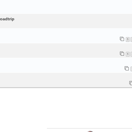
oadtrip
1
1