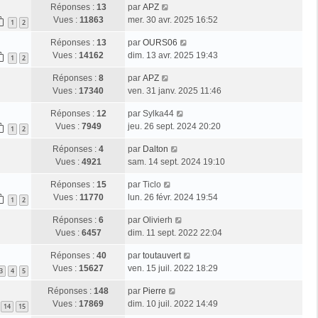
Réponses :
13
par
APZ
Vues :
11863
mer. 30 avr. 2025 16:52
1
2
Réponses :
13
par
OURS06
Vues :
14162
dim. 13 avr. 2025 19:43
1
2
Réponses :
8
par
APZ
Vues :
17340
ven. 31 janv. 2025 11:46
Réponses :
12
par
Sylka44
Vues :
7949
jeu. 26 sept. 2024 20:20
1
2
Réponses :
4
par
Dalton
Vues :
4921
sam. 14 sept. 2024 19:10
Réponses :
15
par
Ticlo
Vues :
11770
lun. 26 févr. 2024 19:54
1
2
Réponses :
6
par
Olivierh
Vues :
6457
dim. 11 sept. 2022 22:04
Réponses :
40
par
toutauvert
Vues :
15627
ven. 15 juil. 2022 18:29
3
4
5
Réponses :
148
par
Pierre
Vues :
17869
dim. 10 juil. 2022 14:49
14
15