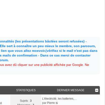
nnalités (les présentations bâclées seront refusées) -
. Elle sert à connaître un peu mieux le membre, son parcours,
lien que vous allez recevoir.(vérifiez si le mail n'est pas dans
es mails de confirmation - Dans ce cas merci de contacter
forum.
s avez dû cliquer sur une publicité affichée par Google. Ne
STATISTIQUES
DERNIER MESSAGE
L'électricité, les batteries,…
Sujets :
3
V
par
Pierre
st
Messages :
3