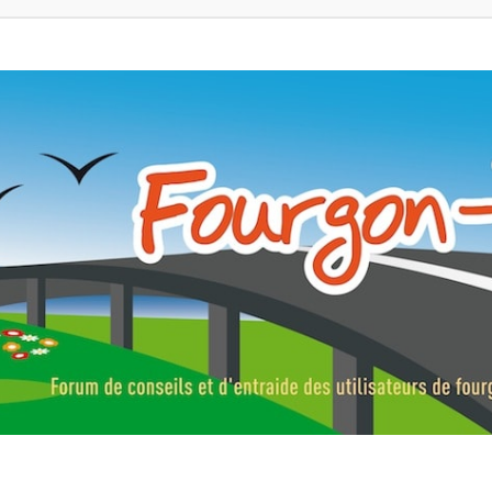
ns, fourgons aménagés, vans et de camping-car. Partagez votre expérie