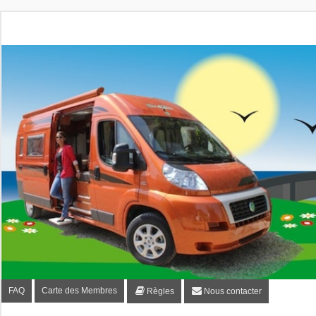
Fourgon-plaisir.com
Forum de conseils et d'entraide des utilisateurs de fourgo
FAQ
Carte des Membres
Règles
Nous contacter