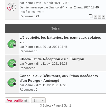
par
Pierre
» ven. 20 août 2021 17:57
Dernier message par
Jfrancois94
»
mar. 2 janv. 2024 18:49
Posté dans
Divers
Réponses :
23
1
2
3
Sujets
L'électricité, les batteries, les panneaux solaires
etc...
par
Pierre
» mar. 20 avr. 2021 17:46
Réponses :
0
Check-list de Réception d'un Fourgon
par
Pierre
» dim. 11 avr. 2021 16:28
Réponses :
0
Conseils aux Débutants, aux Primo Accédants
d'un Fourgon Aménagé
par
Pierre
» dim. 11 avr. 2021 16:25
Réponses :
0
Verrouillé
3 Sujets • Page
1
Sur
1