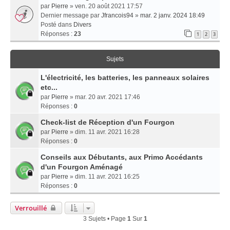
par
Pierre
» ven. 20 août 2021 17:57
Dernier message par
Jfrancois94
»
mar. 2 janv. 2024 18:49
Posté dans
Divers
Réponses :
23
1
2
3
Sujets
L'électricité, les batteries, les panneaux solaires
etc...
par
Pierre
» mar. 20 avr. 2021 17:46
Réponses :
0
Check-list de Réception d'un Fourgon
par
Pierre
» dim. 11 avr. 2021 16:28
Réponses :
0
Conseils aux Débutants, aux Primo Accédants
d'un Fourgon Aménagé
par
Pierre
» dim. 11 avr. 2021 16:25
Réponses :
0
Verrouillé
3 Sujets • Page
1
Sur
1