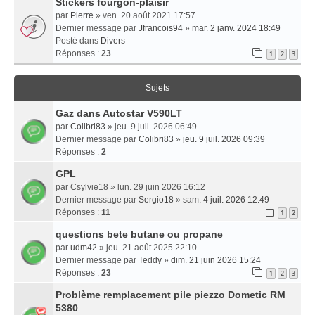
Stickers fourgon-plaisir
par
Pierre
» ven. 20 août 2021 17:57
Dernier message par
Jfrancois94
»
mar. 2 janv. 2024 18:49
Posté dans
Divers
Réponses :
23
1
2
3
Sujets
Gaz dans Autostar V590LT
par
Colibri83
» jeu. 9 juil. 2026 06:49
Dernier message par
Colibri83
»
jeu. 9 juil. 2026 09:39
Réponses :
2
GPL
par
Csylvie18
» lun. 29 juin 2026 16:12
Dernier message par
Sergio18
»
sam. 4 juil. 2026 12:49
Réponses :
11
1
2
questions bete butane ou propane
par
udm42
» jeu. 21 août 2025 22:10
Dernier message par
Teddy
»
dim. 21 juin 2026 15:24
Réponses :
23
1
2
3
Problème remplacement pile piezzo Dometic RM
5380