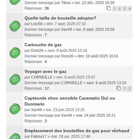
Dernier message par
Tibou
»
lun. 22 déc. 2025 16:29
Réponses :
36
1
2
3
4
Quelle taille de bouteille adopter?
par
Loic56
» dim. 7 sept. 2025 07:32
Dernier message par
Xav49
»
lun. 8 sept. 2025 18:58
Réponses :
7
Cartouche de gaz
par
Dom26
» sam. 9 août 2025 10:18
Dernier message par
Dom26
»
dim. 10 août 2025 16:01
Réponses :
4
Voyager avec le gaz
par
CORNEILLE
» ven. 8 août 2025 15:07
Dernier message par
CORNEILLE
»
sam. 9 août 2025 13:24
Réponses :
17
1
2
Capteurde choc sensible Caramatic Dul ou
Duomaric
par
Xav49
» lun. 23 juin 2025 13:25
Dernier message par
Xav49
»
mar. 24 juin 2025 16:21
Réponses :
3
Emplacement des bouteilles de gaz pour réchaud
par
Fabisa17
» mar. 29 avr. 2025 17:46