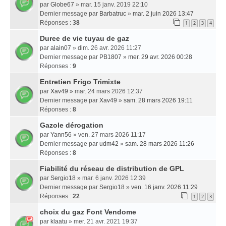
par
Globe67
» mar. 15 janv. 2019 22:10
Dernier message par
Barbatruc
»
mar. 2 juin 2026 13:47
Réponses :
38
1
2
3
4
Duree de vie tuyau de gaz
par
alain07
» dim. 26 avr. 2026 11:27
Dernier message par
PB1807
»
mer. 29 avr. 2026 00:28
Réponses :
9
Entretien Frigo Trimixte
par
Xav49
» mar. 24 mars 2026 12:37
Dernier message par
Xav49
»
sam. 28 mars 2026 19:11
Réponses :
8
Gazole dérogation
par
Yann56
» ven. 27 mars 2026 11:17
Dernier message par
udm42
»
sam. 28 mars 2026 11:26
Réponses :
8
Fiabilité du réseau de distribution de GPL
par
Sergio18
» mar. 6 janv. 2026 12:39
Dernier message par
Sergio18
»
ven. 16 janv. 2026 11:29
Réponses :
22
1
2
3
choix du gaz Font Vendome
par
klaatu
» mer. 21 avr. 2021 19:37