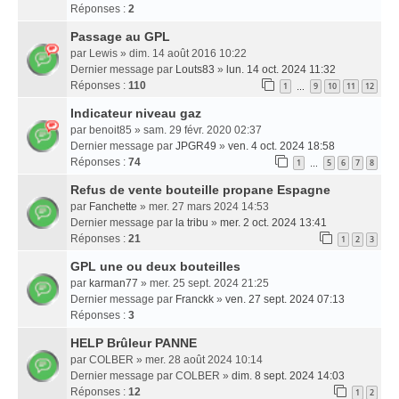
Réponses :
2
Passage au GPL
par
Lewis
» dim. 14 août 2016 10:22
Dernier message par
Louts83
»
lun. 14 oct. 2024 11:32
Réponses :
110
1
9
10
11
12
…
Indicateur niveau gaz
par
benoit85
» sam. 29 févr. 2020 02:37
Dernier message par
JPGR49
»
ven. 4 oct. 2024 18:58
Réponses :
74
1
5
6
7
8
…
Refus de vente bouteille propane Espagne
par
Fanchette
» mer. 27 mars 2024 14:53
Dernier message par
la tribu
»
mer. 2 oct. 2024 13:41
Réponses :
21
1
2
3
GPL une ou deux bouteilles
par
karman77
» mer. 25 sept. 2024 21:25
Dernier message par
Franckk
»
ven. 27 sept. 2024 07:13
Réponses :
3
HELP Brûleur PANNE
par
COLBER
» mer. 28 août 2024 10:14
Dernier message par
COLBER
»
dim. 8 sept. 2024 14:03
Réponses :
12
1
2