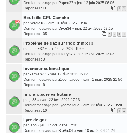
Dernier message par
Papou27
»
jeu. 12 juin 2025 06:06
Réponses :
11
1
2
Bouteille GPL Campko
par
Sergio18
» dim. 16 févr. 2025 19:04
Dernier message par
Diver34
»
mar. 22 avr. 2025 13:15
Réponses :
35
1
2
3
4
Problème de gaz sur frigo trimix !!!
par
thierry32
» lun. 14 avr. 2025 19:02
Dernier message par
thierry32
»
mar. 15 avr. 2025 13:03
Réponses :
3
Inverseur automatique
par
karman77
» mer. 12 févr. 2025 19:04
Dernier message par
Zygomatique
»
sam. 1 mars 2025 21:50
Réponses :
8
info propane vs butane
par
jc83
» sam. 22 févr. 2025 17:53
Dernier message par
Zygomatique
»
dim. 23 févr. 2025 19:20
Réponses :
10
1
2
Lyre de gaz
par
jaco
» jeu. 17 oct. 2024 17:20
Dernier message par
BipBip06
»
ven. 18 oct. 2024 21:24