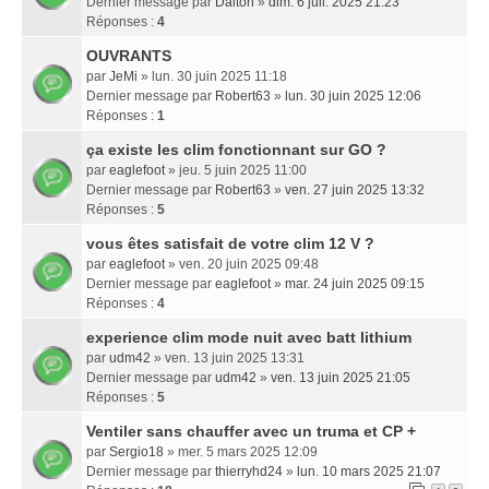
Dernier message par
Dalton
»
dim. 6 juil. 2025 21:23
Réponses :
4
OUVRANTS
par
JeMi
» lun. 30 juin 2025 11:18
Dernier message par
Robert63
»
lun. 30 juin 2025 12:06
Réponses :
1
ça existe les clim fonctionnant sur GO ?
par
eaglefoot
» jeu. 5 juin 2025 11:00
Dernier message par
Robert63
»
ven. 27 juin 2025 13:32
Réponses :
5
vous êtes satisfait de votre clim 12 V ?
par
eaglefoot
» ven. 20 juin 2025 09:48
Dernier message par
eaglefoot
»
mar. 24 juin 2025 09:15
Réponses :
4
experience clim mode nuit avec batt lithium
par
udm42
» ven. 13 juin 2025 13:31
Dernier message par
udm42
»
ven. 13 juin 2025 21:05
Réponses :
5
Ventiler sans chauffer avec un truma et CP +
par
Sergio18
» mer. 5 mars 2025 12:09
Dernier message par
thierryhd24
»
lun. 10 mars 2025 21:07