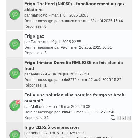
Frigo Thetford (N4080) : fonctionnement au gaz
aléatoire
par
manucato
» mar. 1 juil. 2025 18:01
Dernier message par
manucato
»
sam. 23 août 2025 16:44
Réponses :
8
Frigo gaz
par
Pac
» sam. 19 juil. 2025 22:55
Dernier message par
Pac
»
mer. 20 août 2025 10:51
Réponses :
3
Frigo trimixte Dometic RML9335 ne fait plus de
froid
par
eole8779
» lun. 28 juil. 2025 22:48
Dernier message par
eole8779
»
mar. 12 août 2025 15:27
Réponses :
1
Enfin une solution clim pour les fourgons à toit
ouvrant?
par
Melhoune
» lun. 19 mai 2025 16:38
Dernier message par
udm42
»
mer. 23 juil. 2025 17:40
Réponses :
24
1
2
3
frigo t1152 à compression
par
bebertjo
» dim. 6 juil. 2025 09:29