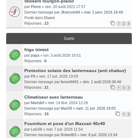
Stickers fourgon-plaisir
par
Pierre
» ven. 20 août 2021 17:57
Dernier message par
Jfrancois94
»
mar. 2 janv. 2024 18:49
Posté dans
Divers
Réponses :
23
1
2
3
Sujets
frigo trimixt
par
papa
» lun. 3 août 2026 16:01
Réponses :
0
Protection solaire des lanterneaux (anti chaleur)
par
Pit
» ven. 17 juil. 2026 19:50
Dernier message par
forum6691
»
dim. 2 août 2026 06:46
Réponses :
21
1
2
3
Climatiseur avec lanterneau
par
Maristof
» mer. 14 févr. 2024 12:26
Dernier message par
Max59
»
sam. 11 juil. 2026 18:05
Réponses :
10
1
2
Fourniture et pose d'un Maxxair 40x40
par
Loic56
» mar. 7 juil. 2026 11:54
Dernier message par
Robert63
»
mer. 8 juil. 2026 13:34