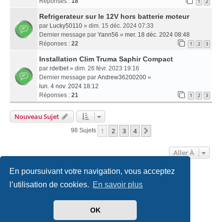
Réponses :
18
1
2
Refrigerateur sur le 12V hors batterie moteur
par
Lucky50110
» dim. 15 déc. 2024 07:33
Dernier message par
Yann56
»
mer. 18 déc. 2024 08:48
Réponses :
22
1
2
3
Installation Clim Truma Saphir Compact
par
rdelbet
» dim. 26 févr. 2023 19:16
Dernier message par
Andrew36200200
»
lun. 4 nov. 2024 18:12
Réponses :
21
1
2
3
Nouveau Sujet
1
2
3
4
Suivante
98 Sujets
Aller À
En poursuivant votre navigation, vous acceptez
Accueil
Politiques & cookies
Nous contacter
l’utilisation de cookies.
En savoir plus
Développé par
phpBB
® Forum Software © phpBB Limited
OK
Traduit par
phpBB-fr.com
Style
we_universal
created by INVENTEA & v12mike