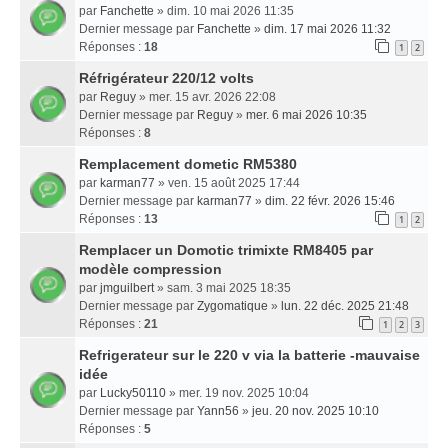
par
Fanchette
» dim. 10 mai 2026 11:35
Dernier message par
Fanchette
»
dim. 17 mai 2026 11:32
Réponses :
18
1
2
Réfrigérateur 220/12 volts
par
Reguy
» mer. 15 avr. 2026 22:08
Dernier message par
Reguy
»
mer. 6 mai 2026 10:35
Réponses :
8
Remplacement dometic RM5380
par
karman77
» ven. 15 août 2025 17:44
Dernier message par
karman77
»
dim. 22 févr. 2026 15:46
Réponses :
13
1
2
Remplacer un Domotic trimixte RM8405 par
modèle compression
par
jmguilbert
» sam. 3 mai 2025 18:35
Dernier message par
Zygomatique
»
lun. 22 déc. 2025 21:48
Réponses :
21
1
2
3
Refrigerateur sur le 220 v via la batterie -mauvaise
idée
par
Lucky50110
» mer. 19 nov. 2025 10:04
Dernier message par
Yann56
»
jeu. 20 nov. 2025 10:10
Réponses :
5