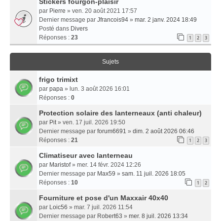
Stickers fourgon-plaisir
par
Pierre
» ven. 20 août 2021 17:57
Dernier message par
Jfrancois94
»
mar. 2 janv. 2024 18:49
Posté dans
Divers
Réponses :
23
1
2
3
Sujets
frigo trimixt
par
papa
» lun. 3 août 2026 16:01
Réponses :
0
Protection solaire des lanterneaux (anti chaleur)
par
Pit
» ven. 17 juil. 2026 19:50
Dernier message par
forum6691
»
dim. 2 août 2026 06:46
Réponses :
21
1
2
3
Climatiseur avec lanterneau
par
Maristof
» mer. 14 févr. 2024 12:26
Dernier message par
Max59
»
sam. 11 juil. 2026 18:05
Réponses :
10
1
2
Fourniture et pose d'un Maxxair 40x40
par
Loic56
» mar. 7 juil. 2026 11:54
Dernier message par
Robert63
»
mer. 8 juil. 2026 13:34