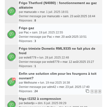
Frigo Thetford (N4080) : fonctionnement au gaz
aléatoire
par
manucato
» mar. 1 juil. 2025 18:01
Dernier message par
manucato
»
sam. 23 août 2025 16:44
Réponses :
8
Frigo gaz
par
Pac
» sam. 19 juil. 2025 22:55
Dernier message par
Pac
»
mer. 20 août 2025 10:51
Réponses :
3
Frigo trimixte Dometic RML9335 ne fait plus de
froid
par
eole8779
» lun. 28 juil. 2025 22:48
Dernier message par
eole8779
»
mar. 12 août 2025 15:27
Réponses :
1
Enfin une solution clim pour les fourgons à toit
ouvrant?
par
Melhoune
» lun. 19 mai 2025 16:38
Dernier message par
udm42
»
mer. 23 juil. 2025 17:40
Réponses :
24
1
2
3
frigo t1152 à compression
par
bebertjo
» dim. 6 juil. 2025 09:29