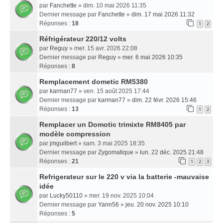
par
Fanchette
» dim. 10 mai 2026 11:35
Dernier message par
Fanchette
»
dim. 17 mai 2026 11:32
Réponses :
18
1
2
Réfrigérateur 220/12 volts
par
Reguy
» mer. 15 avr. 2026 22:08
Dernier message par
Reguy
»
mer. 6 mai 2026 10:35
Réponses :
8
Remplacement dometic RM5380
par
karman77
» ven. 15 août 2025 17:44
Dernier message par
karman77
»
dim. 22 févr. 2026 15:46
Réponses :
13
1
2
Remplacer un Domotic trimixte RM8405 par
modèle compression
par
jmguilbert
» sam. 3 mai 2025 18:35
Dernier message par
Zygomatique
»
lun. 22 déc. 2025 21:48
Réponses :
21
1
2
3
Refrigerateur sur le 220 v via la batterie -mauvaise
idée
par
Lucky50110
» mer. 19 nov. 2025 10:04
Dernier message par
Yann56
»
jeu. 20 nov. 2025 10:10
Réponses :
5