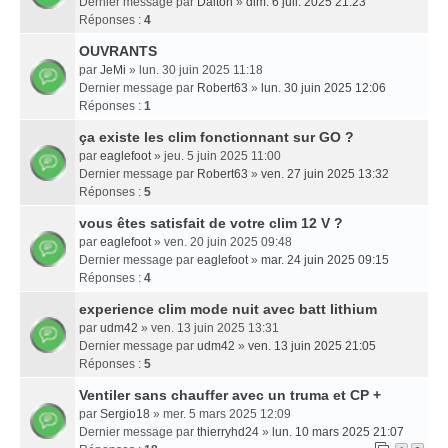
Dernier message par
Dalton
»
dim. 6 juil. 2025 21:23
Réponses :
4
OUVRANTS
par
JeMi
» lun. 30 juin 2025 11:18
Dernier message par
Robert63
»
lun. 30 juin 2025 12:06
Réponses :
1
ça existe les clim fonctionnant sur GO ?
par
eaglefoot
» jeu. 5 juin 2025 11:00
Dernier message par
Robert63
»
ven. 27 juin 2025 13:32
Réponses :
5
vous êtes satisfait de votre clim 12 V ?
par
eaglefoot
» ven. 20 juin 2025 09:48
Dernier message par
eaglefoot
»
mar. 24 juin 2025 09:15
Réponses :
4
experience clim mode nuit avec batt lithium
par
udm42
» ven. 13 juin 2025 13:31
Dernier message par
udm42
»
ven. 13 juin 2025 21:05
Réponses :
5
Ventiler sans chauffer avec un truma et CP +
par
Sergio18
» mer. 5 mars 2025 12:09
Dernier message par
thierryhd24
»
lun. 10 mars 2025 21:07