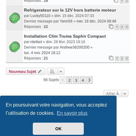
Réponses :
18
1
2
Refrigerateur sur le 12V hors batterie moteur
par
Lucky50110
» dim. 15 déc. 2024 07:33
Dernier message par
Yann56
»
mer. 18 déc. 2024 08:48
Réponses :
22
1
2
3
Installation Clim Truma Saphir Compact
par
rdelbet
» dim. 26 févr. 2023 19:16
Dernier message par
Andrew36200200
»
lun. 4 nov. 2024 18:12
Réponses :
21
1
2
3
Nouveau Sujet
1
2
3
4
Suivante
98 Sujets
Aller À
En poursuivant votre navigation, vous acceptez
Accueil
Politiques & cookies
Nous contacter
l’utilisation de cookies.
En savoir plus
Développé par
phpBB
® Forum Software © phpBB Limited
OK
Traduit par
phpBB-fr.com
Style
we_universal
created by INVENTEA & v12mike