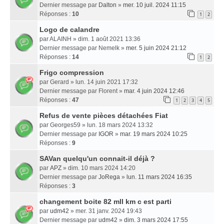
Dernier message par
Dalton
»
mer. 10 juil. 2024 11:15
Réponses :
10
1
2
Logo de calandre
par
ALAINH
» dim. 1 août 2021 13:36
Dernier message par
Nemelk
»
mer. 5 juin 2024 21:12
Réponses :
14
1
2
Frigo compression
par
Gerard
» lun. 14 juin 2021 17:32
Dernier message par
Florent
»
mar. 4 juin 2024 12:46
Réponses :
47
1
2
3
4
5
Refus de vente pièces détachées Fiat
par
Georges59
» lun. 18 mars 2024 13:32
Dernier message par
IGOR
»
mar. 19 mars 2024 10:25
Réponses :
9
SAVan quelqu'un connait-il déjà ?
par
APZ
» dim. 10 mars 2024 14:20
Dernier message par
JoRega
»
lun. 11 mars 2024 16:35
Réponses :
3
changement boite 82 mll km c est parti
par
udm42
» mer. 31 janv. 2024 19:43
Dernier message par
udm42
»
dim. 3 mars 2024 17:55