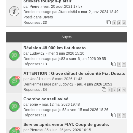
Stickers fourgon-plaisir
par
Pierre
» ven. 20 août 2021 17:57
Dernier message par
Jfrancois94
»
mar. 2 janv. 2024 18:49
Posté dans
Divers
Réponses :
23
1
2
3
Sujets
Révision 48.000 km fiat ducato
par
Ludovic2
» mer. 3 juin 2026 15:20
Dernier message par
jc83
»
sam. 6 juin 2026 09:55
Réponses :
13
1
2
ATTENTION : Grave défaut de sécurité Fiat Ducato
par
Uno31
» dim. 8 mars 2026 11:43
Dernier message par
Ludovic2
»
jeu. 4 juin 2026 10:53
Réponses :
34
1
2
3
4
Cherche conseil avisé
par
ébrié
» mar. 12 mai 2026 19:48
Dernier message par
jo 58
»
ven. 15 mai 2026 18:26
Réponses :
11
1
2
Service après vente FIAT. Coup de gueule.
par
Pierrotdu35
» lun. 26 janv. 2026 16:15