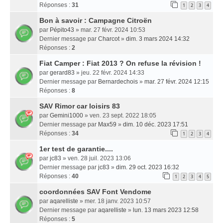
Réponses :
31
1
2
3
4
Bon à savoir : Campagne Citroën
par
Pépito43
» mar. 27 févr. 2024 10:53
Dernier message par
Charcot
»
dim. 3 mars 2024 14:32
Réponses :
2
Fiat Camper : Fiat 2013 ? On refuse la révision !
par
gerard83
» jeu. 22 févr. 2024 14:33
Dernier message par
Bernardechois
»
mar. 27 févr. 2024 12:15
Réponses :
8
SAV Rimor car loisirs 83
par
Gemini1000
» ven. 23 sept. 2022 18:05
Dernier message par
Max59
»
dim. 10 déc. 2023 17:51
Réponses :
34
1
2
3
4
1er test de garantie....
par
jc83
» ven. 28 juil. 2023 13:06
Dernier message par
jc83
»
dim. 29 oct. 2023 16:32
Réponses :
40
1
2
3
4
5
coordonnées SAV Font Vendome
par
aqarelliste
» mer. 18 janv. 2023 10:57
Dernier message par
aqarelliste
»
lun. 13 mars 2023 12:58
Réponses :
5