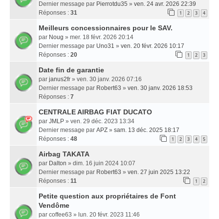
Dernier message par
Pierrotdu35
»
ven. 24 avr. 2026 22:39
Réponses :
31
1
2
3
4
Meilleurs concessionnaires pour le SAV.
par
Noug
» mer. 18 févr. 2026 20:14
Dernier message par
Uno31
»
ven. 20 févr. 2026 10:17
Réponses :
20
1
2
3
Date fin de garantie
par
janus2fr
» ven. 30 janv. 2026 07:16
Dernier message par
Robert63
»
ven. 30 janv. 2026 18:53
Réponses :
7
CENTRALE AIRBAG FIAT DUCATO
par
JMLP
» ven. 29 déc. 2023 13:34
Dernier message par
APZ
»
sam. 13 déc. 2025 18:17
Réponses :
48
1
2
3
4
5
Airbag TAKATA
par
Dalton
» dim. 16 juin 2024 10:07
Dernier message par
Robert63
»
ven. 27 juin 2025 13:22
Réponses :
11
1
2
Petite question aux propriétaires de Font
Vendôme
par
coffee63
» lun. 20 févr. 2023 11:46