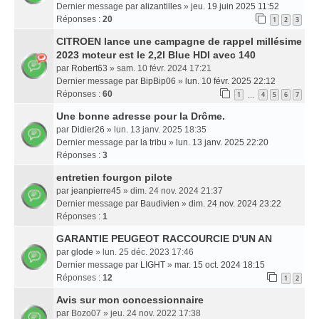
Dernier message par
alizantilles
»
jeu. 19 juin 2025 11:52
Réponses :
20
1
2
3
CITROEN lance une campagne de rappel millésime
2023 moteur est le 2,2l Blue HDI avec 140
par
Robert63
» sam. 10 févr. 2024 17:21
Dernier message par
BipBip06
»
lun. 10 févr. 2025 22:12
Réponses :
60
1
4
5
6
7
…
Une bonne adresse pour la Drôme.
par
Didier26
» lun. 13 janv. 2025 18:35
Dernier message par
la tribu
»
lun. 13 janv. 2025 22:20
Réponses :
3
entretien fourgon pilote
par
jeanpierre45
» dim. 24 nov. 2024 21:37
Dernier message par
Baudivien
»
dim. 24 nov. 2024 23:22
Réponses :
1
GARANTIE PEUGEOT RACCOURCIE D'UN AN
par
glode
» lun. 25 déc. 2023 17:46
Dernier message par
LIGHT
»
mar. 15 oct. 2024 18:15
Réponses :
12
1
2
Avis sur mon concessionnaire
par
Bozo07
» jeu. 24 nov. 2022 17:38