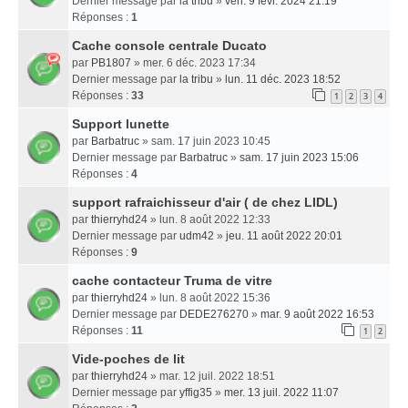
Dernier message par
la tribu
»
ven. 9 févr. 2024 21:19
Réponses :
1
Cache console centrale Ducato
par
PB1807
» mer. 6 déc. 2023 17:34
Dernier message par
la tribu
»
lun. 11 déc. 2023 18:52
Réponses :
33
1
2
3
4
Support lunette
par
Barbatruc
» sam. 17 juin 2023 10:45
Dernier message par
Barbatruc
»
sam. 17 juin 2023 15:06
Réponses :
4
support rafraichisseur d'air ( de chez LIDL)
par
thierryhd24
» lun. 8 août 2022 12:33
Dernier message par
udm42
»
jeu. 11 août 2022 20:01
Réponses :
9
cache contacteur Truma de vitre
par
thierryhd24
» lun. 8 août 2022 15:36
Dernier message par
DEDE276270
»
mar. 9 août 2022 16:53
Réponses :
11
1
2
Vide-poches de lit
par
thierryhd24
» mar. 12 juil. 2022 18:51
Dernier message par
yffig35
»
mer. 13 juil. 2022 11:07