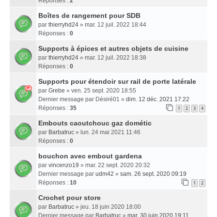
Réponses :
2
Boîtes de rangement pour SDB
par
thierryhd24
» mar. 12 juil. 2022 18:44
Réponses :
0
Supports à épices et autres objets de cuisine
par
thierryhd24
» mar. 12 juil. 2022 18:38
Réponses :
0
Supports pour étendoir sur rail de porte latérale
par
Grebe
» ven. 25 sept. 2020 18:55
Dernier message par
Désiré01
»
dim. 12 déc. 2021 17:22
Réponses :
35
1
2
3
4
Embouts caoutchouc gaz dométic
par
Barbatruc
» lun. 24 mai 2021 11:46
Réponses :
0
bouchon avec embout gardena
par
vincenzo19
» mar. 22 sept. 2020 20:32
Dernier message par
udm42
»
sam. 26 sept. 2020 09:19
Réponses :
10
1
2
Crochet pour store
par
Barbatruc
» jeu. 18 juin 2020 18:00
Dernier message par
Barbatruc
»
mar. 30 juin 2020 19:11