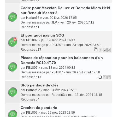
Cadre pour Maxxfan Deluxe et Dometic Micro Heki
sur Renault Master 3
par
Harlan68
» ven. 20 févr. 2026 17:05
Dernier message par
JLP
»
ven. 20 févr. 2026 17:12
Réponses :
1
Et pourquoi pas un SOG
par
PB1807
» jeu. 19 sept. 2024 16:47
Dernier message par
PB1807
»
lun. 23 sept. 2024 23:50
Réponses :
27
1
2
3
Pièces de réparation pour les balconnets d'un
Dometic RC10.4T.70
par
PB1807
» sam. 18 mai 2024 00:32
Dernier message par
PB1807
»
lun. 26 août 2024 17:58
Réponses :
13
1
2
Stop perdage de clés
par
Barbatruc
» mar. 13 févr. 2024 15:02
Dernier message par
Robert63
»
mar. 13 févr. 2024 16:15
Réponses :
4
Crochet de penderie
par
PB1807
» mer. 29 nov. 2023 13:59