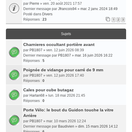
par
Pierre
» ven. 20 août 2021 17:57
Dernier message par
Jfrancois94
»
mar. 2 janv. 2024 18:49
Posté dans
Divers
Réponses :
23
1
2
3
Sujets
Charnieres occultant portière avant
par
PB1807
» ven. 12 juin 2026 08:39
Dernier message par
PB1807
»
mar. 16 juin 2026 16:22
Réponses :
5
Poignée de vidange pour carré de 9 mm
par
PB1807
» ven. 12 juin 2026 17:40
Réponses :
0
Cales pour cube butagaz
par
Harlan68
» lun. 18 mai 2026 21:45
Réponses :
0
Porte Vélo: le bout du Guidon touche la vitre
Arrière
par
PB1807
» mar. 10 mars 2026 12:24
Dernier message par
Baudivien
»
dim. 15 mars 2026 14:12
Réponses :
6