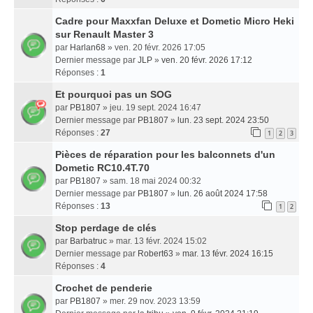
Cadre pour Maxxfan Deluxe et Dometic Micro Heki
sur Renault Master 3
par
Harlan68
» ven. 20 févr. 2026 17:05
Dernier message par
JLP
»
ven. 20 févr. 2026 17:12
Réponses :
1
Et pourquoi pas un SOG
par
PB1807
» jeu. 19 sept. 2024 16:47
Dernier message par
PB1807
»
lun. 23 sept. 2024 23:50
Réponses :
27
1
2
3
Pièces de réparation pour les balconnets d'un
Dometic RC10.4T.70
par
PB1807
» sam. 18 mai 2024 00:32
Dernier message par
PB1807
»
lun. 26 août 2024 17:58
Réponses :
13
1
2
Stop perdage de clés
par
Barbatruc
» mar. 13 févr. 2024 15:02
Dernier message par
Robert63
»
mar. 13 févr. 2024 16:15
Réponses :
4
Crochet de penderie
par
PB1807
» mer. 29 nov. 2023 13:59