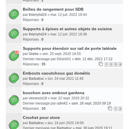
Réponses :
2
Boîtes de rangement pour SDB
par
thierryhd24
» mar. 12 juil. 2022 18:44
Réponses :
0
Supports à épices et autres objets de cuisine
par
thierryhd24
» mar. 12 juil. 2022 18:38
Réponses :
0
Supports pour étendoir sur rail de porte latérale
par
Grebe
» ven. 25 sept. 2020 18:55
Dernier message par
Désiré01
»
dim. 12 déc. 2021 17:22
Réponses :
35
1
2
3
4
Embouts caoutchouc gaz dométic
par
Barbatruc
» lun. 24 mai 2021 11:46
Réponses :
0
bouchon avec embout gardena
par
vincenzo19
» mar. 22 sept. 2020 20:32
Dernier message par
udm42
»
sam. 26 sept. 2020 09:19
Réponses :
10
1
2
Crochet pour store
par
Barbatruc
» jeu. 18 juin 2020 18:00
Dernier message par
Barbatruc
»
mar. 30 juin 2020 19:11