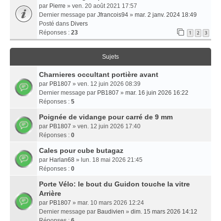
par
Pierre
» ven. 20 août 2021 17:57
Dernier message par
Jfrancois94
»
mar. 2 janv. 2024 18:49
Posté dans
Divers
Réponses :
23
1
2
3
Sujets
Charnieres occultant portière avant
par
PB1807
» ven. 12 juin 2026 08:39
Dernier message par
PB1807
»
mar. 16 juin 2026 16:22
Réponses :
5
Poignée de vidange pour carré de 9 mm
par
PB1807
» ven. 12 juin 2026 17:40
Réponses :
0
Cales pour cube butagaz
par
Harlan68
» lun. 18 mai 2026 21:45
Réponses :
0
Porte Vélo: le bout du Guidon touche la vitre
Arrière
par
PB1807
» mar. 10 mars 2026 12:24
Dernier message par
Baudivien
»
dim. 15 mars 2026 14:12
Réponses :
6