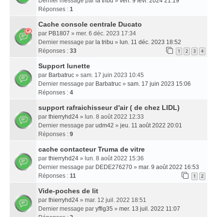
Dernier message par
la tribu
»
ven. 9 févr. 2024 21:19
Réponses :
1
Cache console centrale Ducato
par
PB1807
» mer. 6 déc. 2023 17:34
Dernier message par
la tribu
»
lun. 11 déc. 2023 18:52
Réponses :
33
1
2
3
4
Support lunette
par
Barbatruc
» sam. 17 juin 2023 10:45
Dernier message par
Barbatruc
»
sam. 17 juin 2023 15:06
Réponses :
4
support rafraichisseur d'air ( de chez LIDL)
par
thierryhd24
» lun. 8 août 2022 12:33
Dernier message par
udm42
»
jeu. 11 août 2022 20:01
Réponses :
9
cache contacteur Truma de vitre
par
thierryhd24
» lun. 8 août 2022 15:36
Dernier message par
DEDE276270
»
mar. 9 août 2022 16:53
Réponses :
11
1
2
Vide-poches de lit
par
thierryhd24
» mar. 12 juil. 2022 18:51
Dernier message par
yffig35
»
mer. 13 juil. 2022 11:07